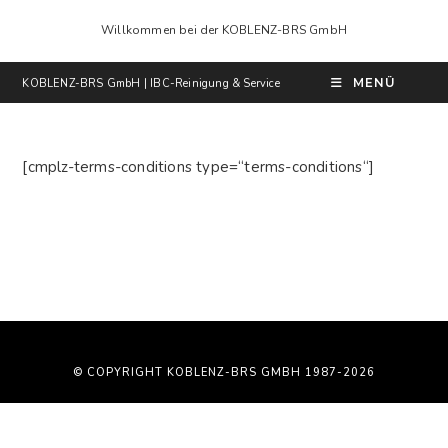
Zum
Willkommen bei der KOBLENZ-BRS GmbH
Inhalt
springen
MENÜ
KOBLENZ-BRS GmbH | IBC-Reinigung & Service
[cmplz-terms-conditions type=“terms-conditions“]
© COPYRIGHT KOBLENZ-BRS GMBH 1987-2026